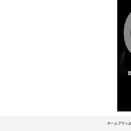
判定理由

断定することは、根拠
この投稿は、イスラム教に対する恐怖が
りであり、現実の複雑
アメリカ政府のプロパガンダによるもの
化し、特定の勢力を悪
だとする強い主張を含んでいます。具体
す。この種の主張は、
的な根拠が示されておらず、一般的な理
パガンダの一環として
解に基づく情報や事実確認を伴わないた
場合が多く、社会的な
め、陰謀論的な要素が強いと評価されま
能性があります。その
す。政府が恐怖感を意図的に煽っている
常に高いと評価されま
とする主張は、しばしば陰謀論の特徴と
され、特定の集団や出来事に対する不信
感を助長する恐れがあります。そのた
め、この投稿の陰謀度は高く評価されま
す。
ホーム
プラン