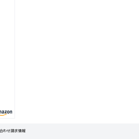
ているとする主張を含んでおり、これは
に引き起こそうとしている
典型的な陰謀論的要素です。このような
的な勢力の存在を仮定した
見解は、政権の政策決定の背景にある疑
張を含んでいます。戦争屋
念を生じさせますが、具体的な証拠や裏
は、特定の利益を持つ集団
付けが提示されていないため、根拠のな
するという、はっきりとし
い主張と受け取られる可能性がありま
示唆しており、根拠のない
す。そのため、陰謀度は高く評価されま
て社会不安を助長する意図
す。
す。また、現実の国際情勢
に基づかず、対立を煽るよ
陰謀論的な特徴を表してい
め、この文章の陰謀度は高
ます。
合わせ
請求情報