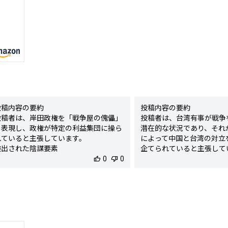
投稿内容の要約

投稿内容の要約

投稿者は、岸田政権を「戦争屋の傀儡」
投稿者は、台湾有事が戦争
と表現し、政権が特定の利益集団に操ら
潜在的な状況であり、それ
れていると主張しています。

によって中国と台湾の対立
検出された陰謀要素

企てられていると主張してい
- 岸田政権が戦争屋の傀儡であるという
thumb_up
0
thumb_down
0
検出された陰謀要素

張

- 台湾有事は戦争屋によっ
謀度

れるとする主張

★★★☆

陰謀度

定理由

★★★★☆

この文は、岸田政権が特定の利益集団
判定理由

（ここでは「戦争屋」）によって操られ
この投稿は、台湾有事を戦