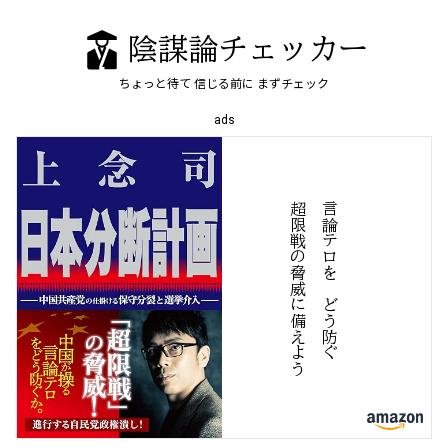
陰謀論チェッカー
ちょっと待て
信じる前に
まずチェック
ads
う
言
論
テ
ロ
を
、
ど
う
防
ぐ
超
限
戦
の
脅
威
に
備
え
よ