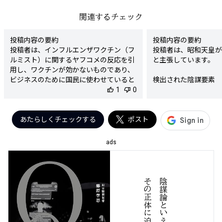
関連するチェック
投稿内容の要約

投稿内容の要約

投稿者は、インフルエンザワクチン（フ
投稿者は、昭和天皇が
ルミスト）に関するヤフコメの反応を引
と主張しています。

用し、ワクチンが効かないものであり、
ビジネスのために国民に使わせていると
検出された陰謀要素

批判しています。また、フルミストは弱
thumb_up
1
thumb_down
0
- 昭和天皇がCIAの手
毒化されたインフルエンザそのものであ
り、シェディング（感染後のウイルスの
陰謀度

放出）があると主張しています。

あたらしくチェックする
ポスト
★★★★★

検出された陰謀要素

- ワクチンが効かないとする主張

判定理由

ads
- ワクチン接種がビジネスであるとする
この投稿は非常に強い
考え

んでいます。昭和天皇
- フルミストがウイルスそのものである
るという主張は、歴史
とする主張

ないものであり、根拠
る
陰謀度

いないため、事実無根
★★★★☆

このような主張は、特
判定理由

対する評価を歪め、対
この投稿は、インフルエンザワクチンに
性が高いため、陰謀論