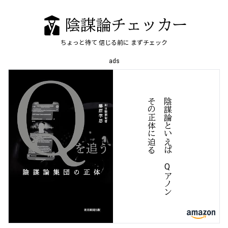
陰謀論チェッカー
ちょっと待て
信じる前に
まずチェック
ads
る
陰
謀
論
と
い
え
ば
、
Q
ア
ノ
ン
そ
の
正
体
に
迫