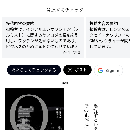
関連するチェック
投稿内容の要約

投稿内容の要約

投稿者は、インフルエンザワクチン（フ
投稿者は、ロシアの反
ルミスト）に関するヤフコメの反応を引
クセイ・ナワリヌイの
用し、ワクチンが効かないものであり、
CIAやウクライナが
ビジネスのために国民に使わせていると
しています。

批判しています。また、フルミストは弱
thumb_up
1
thumb_down
0
検出された陰謀要素

毒化されたインフルエンザそのものであ
- ナワリヌイの死去に
り、シェディング（感染後のウイルスの
関与しているという主
放出）があると主張しています。

あたらしくチェックする
ポスト
陰謀度

検出された陰謀要素

★★★★★

- ワクチンが効かないとする主張

判定理由

ads
- ワクチン接種がビジネスであるとする
この投稿は、アレクセ
考え

死去に対する非常に具
- フルミストがウイルスそのものである
い陰謀論的主張を含ん
とする主張

ウクライナの関与を示
る
陰謀度

合、このような発言は
★★★★☆

いると評価されます。
判定理由

張が高まる中でのこの
この投稿は、インフルエンザワクチンに
情報やプロパガンダを