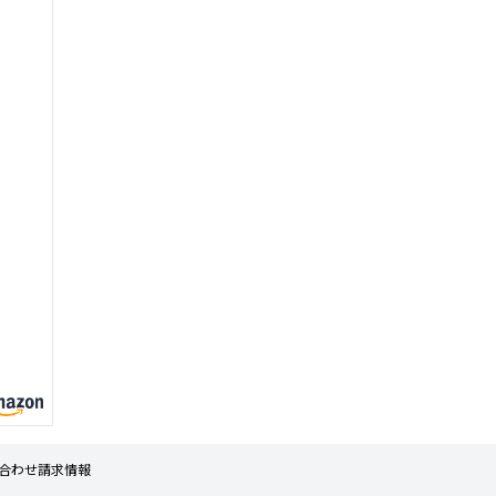
ているとする主張を含んでおり、これは
に引き起こそうとしている
典型的な陰謀論的要素です。このような
的な勢力の存在を仮定した
見解は、政権の政策決定の背景にある疑
張を含んでいます。戦争屋
念を生じさせますが、具体的な証拠や裏
は、特定の利益を持つ集団
付けが提示されていないため、根拠のな
するという、はっきりとし
い主張と受け取られる可能性がありま
示唆しており、根拠のない
す。そのため、陰謀度は高く評価されま
て社会不安を助長する意図
す。
す。また、現実の国際情勢
に基づかず、対立を煽るよ
陰謀論的な特徴を表してい
め、この文章の陰謀度は高
ます。
合わせ
請求情報