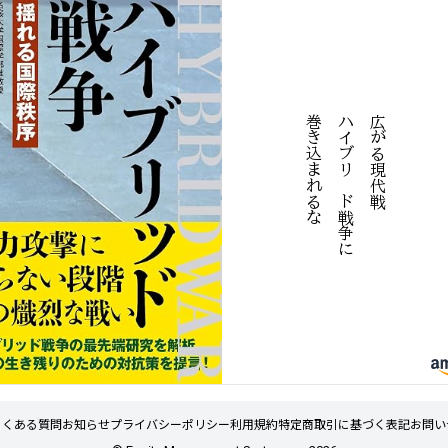
のないレッテル貼
プステート（DS）と戦う光の戦士」とし
な政治状況を単純
て称賛しており、極めて強い陰謀論的な
魔化するもので
主張を含んでいます。DSという言葉は、
反ウクライナプロ
国家や政府内の秘密の権力構造を意味す
、事実無根である
るもので、陰謀論の中で頻繁に使用され
分断を助長する可
る用語です。また、プーチン大統領を
な
広
が
る
現
代
戦
ハ
イ
ブ
リ
ッ
ド
争
に
巻
き
込
ま
れ
る
ため、陰謀度は非
「光の戦士」として一方的に擁護する発
す。
言は、プロパガンダに乗せられている可
能性が高く、根拠が薄く事実に基づかな
い情報を拡散することになります。以上
の点から、この投稿は極めて強い陰謀論
戦
的傾向を示し、陰謀度は最大の5と評価
されます。
よくある質問
お知らせ
プライバシーポリシー
利用規約
特定商取引に基づく表記
お問い