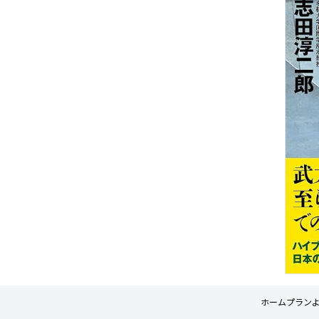
判定理由

断定することは、根拠
この投稿は、イスラム教に対する恐怖が
りであり、現実の複雑
アメリカ政府のプロパガンダによるもの
化し、特定の勢力を悪
だとする強い主張を含んでいます。具体
す。この種の主張は、
的な根拠が示されておらず、一般的な理
パガンダの一環として
解に基づく情報や事実確認を伴わないた
場合が多く、社会的な
め、陰謀論的な要素が強いと評価されま
能性があります。その
す。政府が恐怖感を意図的に煽っている
常に高いと評価されま
とする主張は、しばしば陰謀論の特徴と
され、特定の集団や出来事に対する不信
感を助長する恐れがあります。そのた
め、この投稿の陰謀度は高く評価されま
す。
ホーム
プラン