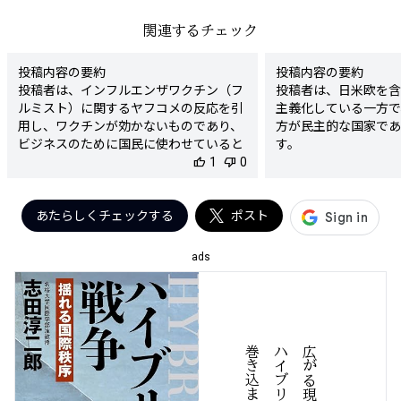
関連するチェック
投稿内容の要約

投稿内容の要約

投稿者は、インフルエンザワクチン（フ
投稿者は、日米欧を含
ルミスト）に関するヤフコメの反応を引
主義化している一方で
用し、ワクチンが効かないものであり、
方が民主的な国家であ
ビジネスのために国民に使わせていると
す。

批判しています。また、フルミストは弱
thumb_up
1
thumb_down
0
検出された陰謀要素

毒化されたインフルエンザそのものであ
- 西側諸国が全体主
り、シェディング（感染後のウイルスの
主張

放出）があると主張しています。

あたらしくチェックする
ポスト
- ロシアや中国が民主
検出された陰謀要素

陰謀度

- ワクチンが効かないとする主張

★★★★☆

ads
- ワクチン接種がビジネスであるとする
判定理由

考え

この文章は、政治体制
- フルミストがウイルスそのものである
解を示しており、特に
とする主張

否定的な評価を強調し
陰謀度

主義化」といった表現
な
広
が
る
現
代
戦
ハ
イ
ブ
リ
ッ
ド
争
に
巻
き
込
ま
れ
る
★★★★☆

ない誇張や不正確な解
判定理由

意図を持った主張と受
この投稿は、インフルエンザワクチンに
があります。また、ロ