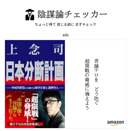
陰謀論チェッカー
ちょっと待て
信じる前に
まずチェック
ads
う
言
論
テ
ロ
を
、
ど
う
防
ぐ
超
限
戦
の
脅
威
に
備
え
よ