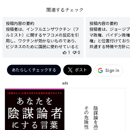
関連するチェック
投稿内容の要約

投稿内容の要約

投稿者は、インフルエンザワクチン（フ
投稿者は、ジョージブ
ルミスト）に関するヤフコメの反応を引
マ政権、バイデン政権
用し、ワクチンが効かないものであり、
権」と位置付けており
ビジネスのために国民に使わせていると
共通する特徴や方針に
批判しています。また、フルミストは弱
thumb_up
1
thumb_down
0
ます。

毒化されたインフルエンザそのものであ
検出された陰謀要素

り、シェディング（感染後のウイルスの
- アメリカの主要政
放出）があると主張しています。

あたらしくチェックする
ポスト
よって操られていると
検出された陰謀要素

- 政権の背後に「ネ
- ワクチンが効かないとする主張

という暗黙の前提

ads
- ワクチン接種がビジネスであるとする
陰謀度

考え

★★★☆☆

- フルミストがウイルスそのものである
判定理由

とする主張

この投稿は、ジョージ
陰
謀
論
を
冷
静
に
分
析
し
そ
の
危
険
性
に
警
笛
を
鳴
す
陰謀度

マ、バイデンの各政権
★★★★☆

権」と呼ぶことで、特
判定理由

権をコントロールして
この投稿は、インフルエンザワクチンに
象を与えています。こ