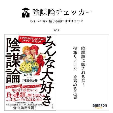
陰謀論チェッカー
ちょっと待て
信じる前に
まずチェック
ads
書
陰
謀
論
に
騙
さ
れ
る
な
！
情
報
リ
テ
ラ
シ
ー
を
高
め
良
る