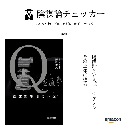
陰謀論チェッカー
ちょっと待て
信じる前に
まずチェック
ads
る
陰
謀
論
と
い
え
ば
、
Q
ア
ノ
ン
そ
の
正
体
に
迫