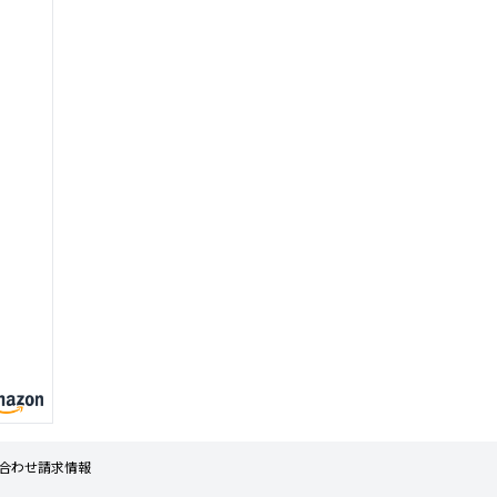
主張を含んでいます。DSという言葉は、
見解は、政権の政策決定の
国家や政府内の秘密の権力構造を意味す
念を生じさせますが、具体
るもので、陰謀論の中で頻繁に使用され
付けが提示されていないた
る用語です。また、プーチン大統領を
い主張と受け取られる可能
「光の戦士」として一方的に擁護する発
す。そのため、陰謀度は高
言は、プロパガンダに乗せられている可
す。
能性が高く、根拠が薄く事実に基づかな
い情報を拡散することになります。以上
の点から、この投稿は極めて強い陰謀論
的傾向を示し、陰謀度は最大の5と評価
されます。
合わせ
請求情報