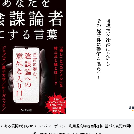
ガンダによるもの
化し、特定の勢力を悪魔化するもので
んでいます。具体
す。この種の主張は、反ウクライナプロ
らず、一般的な理
パガンダの一環として、事実無根である
確認を伴わないた
場合が多く、社会的な分断を助長する可
！
陰
謀
論
を
冷
静
に
分
析
し
そ
の
危
険
性
に
警
笛
を
鳴
す
強いと評価されま
能性があります。そのため、陰謀度は非
図的に煽っている
常に高いと評価されます。
ば陰謀論の特徴と
来事に対する不信
ります。そのた
は高く評価されま
ら
よくある質問
お知らせ
プライバシーポリシー
利用規約
特定商取引に基づく表記
お問い
© Equity Management System co. 2026