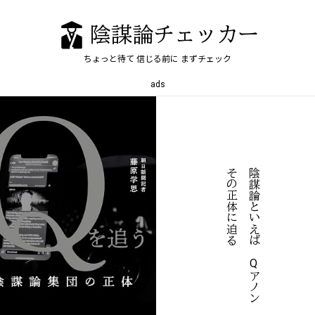
陰謀論チェッカー
ちょっと待て
信じる前に
まずチェック
ads
る
陰
謀
論
と
い
え
ば
、
Q
ア
ノ
ン
そ
の
正
体
に
迫