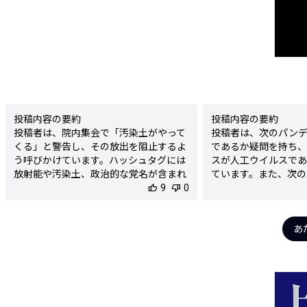
投稿内容の要約

投稿内容の要約

投稿者は、院内集会で「汚染土がやって
投稿者は、次のパン
くる」と警告し、その放出を阻止するよ
であるか疑問を持ち、
う呼びかけています。ハッシュタグには
スが人工ウイルスであ
放射能や汚染土、政治的な党名が含まれ
ています。また、次の
ています。

thumb_up
9
thumb_down
0
えるためのワクチン国
いて言及しています。

検出された陰謀要素

検出された陰謀要素

- 「汚染土」という表現に対する危惧

- 新型コロナウイルス
あ
- 放射能に関連する内容を強調し、危険
- 次のパンデミック
性を煽る

念と推測

陰謀度

陰謀度

★★★★☆

★★★★☆

判定理由
