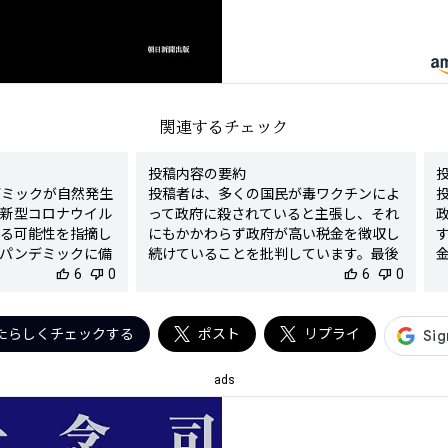
関連するチェック
投稿内容の要約

デミックが自然発生
投稿者は、多くの国民が毒ワクチンによ
新型コロナウイル
って政府に殺されていると主張し、それ
る可能性を指摘し
にもかかわらず政府が高い税金を徴収し
パンデミックに備
続けていることを批判しています。最後
内製造の動きにつ
thumb_up
6
thumb_down
0
に、政府の解体を求めています。

thumb_up
6
thumb_down
0
検出された陰謀要素

- 毒ワクチンによって政府が国民を殺し
の人工ウイルス説

たらしくチェックする
ているという主張

ポスト
リプライ
す
の原因についての疑
- 政府を犯罪マフィア国家と呼び、解体
を求める呼びかけ

-
ads
陰謀度

★★★★★

張
判定理由

陰