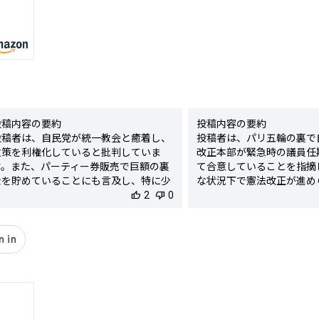
投稿内容の要約

投稿内容の要約

投稿者は、自民党が統一教会と癒着し、
投稿者は、パリ五輪の裏で
政策を利権化していると批判していま
改正本部が緊急時の議員任
す。また、パーティー券販売で巨額の裏
て合意していることを指摘
金を貯めていることにも言及し、特に少
な状況下で憲法改正が進め
子化対策の不十分さを指摘しています。
thumb_up
2
thumb_down
0
民にとって不都合な点が多
さらに、自民党を支持し続ける国民の姿
います。

勢を批判し、日本の腐敗を憂慮していま
検出された陰謀要素

。

- 改憲が進められる背景に
検出された陰謀要素

状況があるという、意図的
 自民党と統一教会の癒着の指摘

する主張

- 政策の利権化と裏金の蓄積に関する主
陰謀度



★★★★☆

謀度

判定理由
