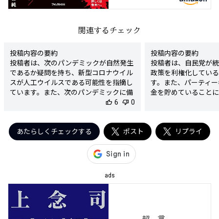
関連するチェック
投稿内容の要約

投稿内容の要約

投稿者は、次のパンデミックが自然発生
投稿者は、自民党が統
であるか疑問を持ち、新型コロナウイル
政策を利権化している
スが人工ウイルスである可能性を指摘し
す。また、パーティー
ています。また、次のパンデミックに備
金を貯めていることに
えるためのワクチン国内製造の動きにつ
thumb_up
6
thumb_down
0
子化対策の不十分さを
いて言及しています。

さらに、自民党を支持
検出された陰謀要素

勢を批判し、日本の腐
- 新型コロナウイルスの人工ウイルス説

あたらしくチェックする
ポスト
す。

リプライ
- 次のパンデミックの原因についての疑
検出された陰謀要素

念と推測

- 自民党と統一教会の
陰謀度

- 政策の利権化と裏
★★★★☆

張

ads
判定理由

陰謀度

この投稿は、新型コロナウイルスが人工
★★★★☆

的に作られた可能性を示唆し、次のパン
判定理由

デミックに関連する不安を煽っていま
この投稿は、自民党と