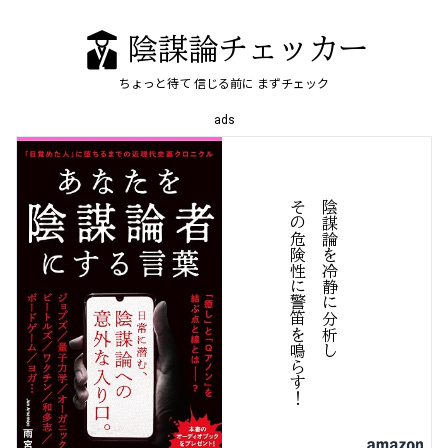
陰謀論チェッカー
ちょっと待て
信じる前に
まずチェック
ads
！
陰
謀
論
を
冷
静
に
分
析
し
そ
の
危
険
性
に
警
笛
を
鳴
す
ら