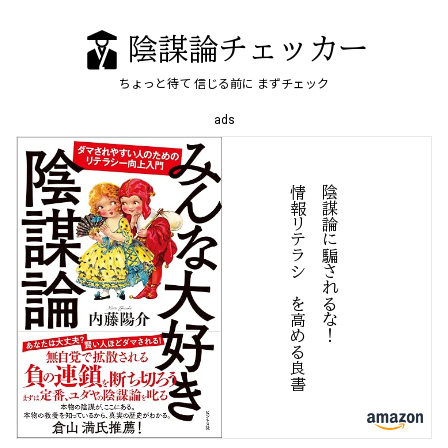
陰謀論チェッカー
ちょっと待て
信じる前に
まずチェック
ads
書
陰
謀
論
に
騙
さ
れ
る
な
！
情
報
リ
テ
ラ
シ
ー
を
高
め
良
る