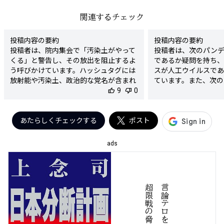
関連するチェック
投稿内容の要約

投稿内容の要約

投稿者は、院内集会で「汚染土がやって
投稿者は、次のパン
くる」と警告し、その放出を阻止するよ
であるか疑問を持ち、
う呼びかけています。ハッシュタグには
スが人工ウイルスであ
放射能や汚染土、政治的な党名が含まれ
ています。また、次の
ています。

thumb_up
9
thumb_down
0
えるためのワクチン国
いて言及しています。

検出された陰謀要素

検出された陰謀要素

- 「汚染土」という表現に対する危惧

あたらしくチェックする
ポスト
- 新型コロナウイルス
- 放射能に関連する内容を強調し、危険
- 次のパンデミック
性を煽る

念と推測

ads
陰謀度

陰謀度

★★★★☆

★★★★☆

判定理由

判定理由

この投稿は、新型コロ
言
論
テ
ロ
を
、
ど
う
防
ぐ
超
限
戦
の
脅
威
に
備
え
よ
この投稿は、放射能や「汚染土」という
的に作られた可能性
表現を用いて恐怖を煽る形で、実際の事
デミックに関連する不
実関係に基づかない懸念を提起していま
す。人工ウイルス説は
す。特に、汚染土の全国への放出を恐れ
を招く可能性が高い情