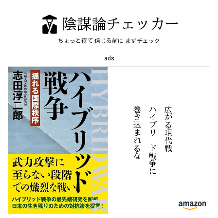
陰謀論チェッカー
ちょっと待て
信じる前に
まずチェック
ads
な
広
が
る
現
代
戦
ハ
イ
ブ
リ
ッ
ド
争
に
巻
き
込
ま
れ
る
戦