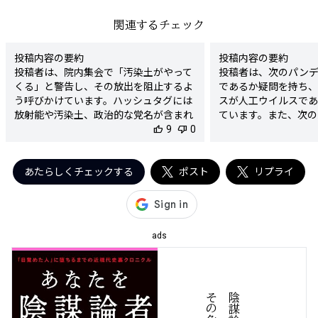
関連するチェック
投稿内容の要約

投稿内容の要約

投稿者は、院内集会で「汚染土がやって
投稿者は、次のパン
くる」と警告し、その放出を阻止するよ
であるか疑問を持ち、
う呼びかけています。ハッシュタグには
スが人工ウイルスであ
放射能や汚染土、政治的な党名が含まれ
ています。また、次の
ています。

thumb_up
9
thumb_down
0
えるためのワクチン国
いて言及しています。

検出された陰謀要素

検出された陰謀要素

- 「汚染土」という表現に対する危惧

あたらしくチェックする
ポスト
- 新型コロナウイルス
リプライ
- 放射能に関連する内容を強調し、危険
- 次のパンデミック
性を煽る

念と推測

陰謀度

陰謀度

★★★★☆

ads
★★★★☆

判定理由

判定理由

この投稿は、新型コロ
この投稿は、放射能や「汚染土」という
的に作られた可能性
表現を用いて恐怖を煽る形で、実際の事
デミックに関連する不
実関係に基づかない懸念を提起していま
す。人工ウイルス説は
す。特に、汚染土の全国への放出を恐れ
を招く可能性が高い情