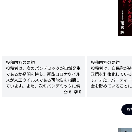
投稿内容の要約

投稿内容の要約

投稿者は、次のパンデミックが自然発生
投稿者は、自民党が統
であるか疑問を持ち、新型コロナウイル
政策を利権化している
スが人工ウイルスである可能性を指摘し
す。また、パーティー
ています。また、次のパンデミックに備
金を貯めていることに
えるためのワクチン国内製造の動きにつ
thumb_up
6
thumb_down
0
子化対策の不十分さを
いて言及しています。

さらに、自民党を支持
検出された陰謀要素

勢を批判し、日本の腐
- 新型コロナウイルスの人工ウイルス説

す。

あ
- 次のパンデミックの原因についての疑
検出された陰謀要素

念と推測

- 自民党と統一教会の
陰謀度

- 政策の利権化と裏