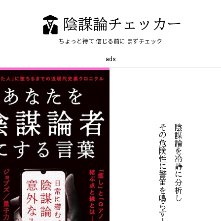
陰謀論チェッカー
ちょっと待て
信じる前に
まずチェック
ads
！
陰
謀
論
を
冷
静
に
分
析
し
そ
の
危
険
性
に
警
笛
を
鳴
す
ら