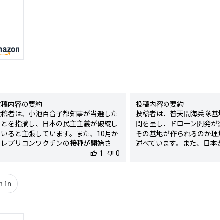
投稿内容の要約

投稿内容の要約

投稿者は、小池百合子都知事が当選した
投稿者は、普天間海兵隊基
ことを指摘し、日本の民主主義が破綻し
問を呈し、ドローン開発が
ていると主張しています。また、10月か
その基地が作られるのか理
らレプリコンワクチンの接種が開始さ
述べています。また、日本
れ、来年には日本にCDCの拠点が増加す
thumb_up
1
thumb_down
0
は経済を運営できないこと
ることを挙げ、新たなパンデミックが起
手の主張に対して不満を表
こる可能性が高いと述べています。

す。

検出された陰謀要素

- レプリコンワクチン接種の開始による
検出された陰謀要素

新たなパンデミックの必然性

- 日本はアメリカの軍事戦
- 日本におけるCDC拠点増加に関連した
るという背景を暗示
