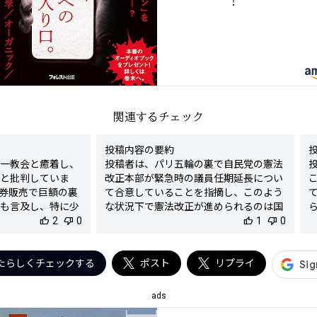
関連するチェック
投稿内容の要約

一教会と癒着し、
投稿者は、パリ五輪の裏で自民党の憲法
と批判していま
改正本部が緊急時の議員任期延長につい
券販売で巨額の裏
て合意していることを指摘し、このよう
も言及し、特に少
な状況下で憲法改正が進められるのは国
指摘しています。
thumb_up
2
thumb_down
0
民にとって不都合な点が多いと主張して
thumb_up
1
thumb_down
0
し続ける国民の姿
います。

敗を憂慮していま
検出された陰謀要素

たらしくチェックする
- 改憲が進められる背景に五輪や特定の
ポスト
リプライ
状況があるという、意図的な隠蔽を示唆
癒着の指摘

する主張

ads
金の蓄積に関する主
陰謀度
