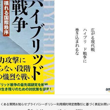
★★★★☆

不
判定理由

陰
この投稿は、パリ五輪と自民党の憲法改
★
正を関連付けて、特定の政治的意図が隠
判
統一教会との関係
されていると示唆しています。「こうい
金の問題を指摘し
う時に進めるのは改憲」との表現は、決
な
広
が
る
現
代
戦
ハ
イ
ブ
リ
ッ
ド
争
に
巻
き
込
ま
れ
る
証拠や信頼性に基
定的に不正な意図があるかのように聞こ
張が含まれていま
え、陰謀論的な要素が含まれています。
癒着については、
このような主張は、実際の政治的決断や
仮定的な要素も含
議論の背景を歪曲する可能性があるた
な色合いが見受け
め、陰謀度は高く、4と評価されます。
戦
、陰謀度は高めに
よくある質問
お知らせ
プライバシーポリシー
利用規約
特定商取引に基づく表記
お問い