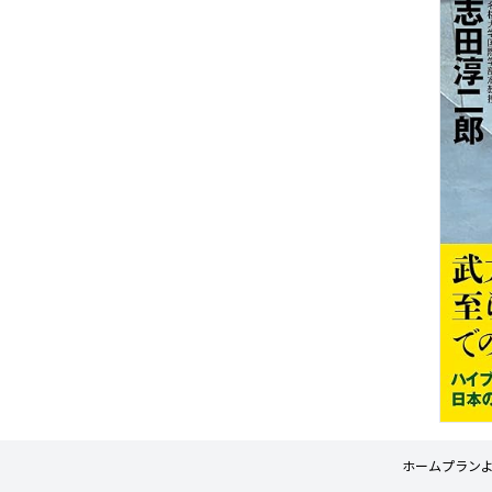
★★★★☆

張

判定理由

陰謀度

この投稿は、新型コロナウイルスが人工
★★★★☆

的に作られた可能性を示唆し、次のパン
判定理由

デミックに関連する不安を煽っていま
この投稿は、自民党と
す。人工ウイルス説は根拠が薄く、誤解
や、政策の利権化、裏
を招く可能性が高い情報です。今までの
ていますが、具体的な
研究からも、コロナウイルスは自然発生
づかない漠然とした主
したものであると広く認識されていま
す。特に統一教会との
す。これに加えて、「暴走にしか見えな
感情的な表現が強く、
い」といった極端な表現は、恐怖心を煽
まれており、陰謀論的
るため、典型的な陰謀論的要素を含んで
られます。したがって
いると判断できます。したがって、陰謀
設定されます。
度は高いと評価されます。
ホーム
プラン