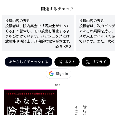
関連するチェック
投稿内容の要約

投稿内容の要約

投稿者は、院内集会で「汚染土がやって
投稿者は、次のパン
くる」と警告し、その放出を阻止するよ
であるか疑問を持ち、
う呼びかけています。ハッシュタグには
スが人工ウイルスであ
放射能や汚染土、政治的な党名が含まれ
ています。また、次の
ています。

thumb_up
9
thumb_down
0
えるためのワクチン国
いて言及しています。

検出された陰謀要素

検出された陰謀要素

- 「汚染土」という表現に対する危惧

あたらしくチェックする
ポスト
- 新型コロナウイルス
リプライ
- 放射能に関連する内容を強調し、危険
- 次のパンデミック
性を煽る

念と推測

陰謀度

陰謀度

★★★★☆

ads
★★★★☆

判定理由

判定理由

この投稿は、新型コロ
この投稿は、放射能や「汚染土」という
的に作られた可能性
表現を用いて恐怖を煽る形で、実際の事
デミックに関連する不
実関係に基づかない懸念を提起していま
す。人工ウイルス説は
す。特に、汚染土の全国への放出を恐れ
を招く可能性が高い情