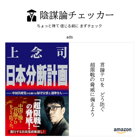
陰謀論チェッカー
ちょっと待て
信じる前に
まずチェック
ads
う
言
論
テ
ロ
を
、
ど
う
防
ぐ
超
限
戦
の
脅
威
に
備
え
よ