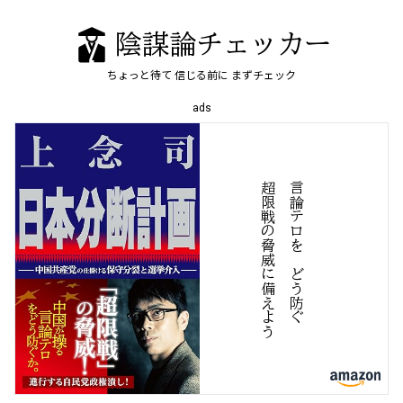
陰謀論チェッカー
ちょっと待て
信じる前に
まずチェック
ads
う
言
論
テ
ロ
を
、
ど
う
防
ぐ
超
限
戦
の
脅
威
に
備
え
よ