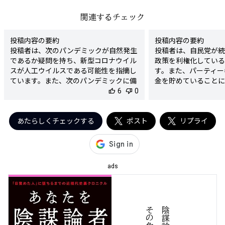
関連するチェック
投稿内容の要約

投稿内容の要約

投稿者は、次のパンデミックが自然発生
投稿者は、自民党が統
であるか疑問を持ち、新型コロナウイル
政策を利権化している
スが人工ウイルスである可能性を指摘し
す。また、パーティー
ています。また、次のパンデミックに備
金を貯めていることに
えるためのワクチン国内製造の動きにつ
thumb_up
6
thumb_down
0
子化対策の不十分さを
いて言及しています。

さらに、自民党を支持
検出された陰謀要素

勢を批判し、日本の腐
- 新型コロナウイルスの人工ウイルス説

あたらしくチェックする
ポスト
す。

リプライ
- 次のパンデミックの原因についての疑
検出された陰謀要素

念と推測

- 自民党と統一教会の
陰謀度

- 政策の利権化と裏
★★★★☆

張

ads
判定理由

陰謀度

この投稿は、新型コロナウイルスが人工
★★★★☆

的に作られた可能性を示唆し、次のパン
判定理由

デミックに関連する不安を煽っていま
この投稿は、自民党と
す。人工ウイルス説は根拠が薄く、誤解
や、政策の利権化、裏
を招く可能性が高い情報です。今までの
ていますが、具体的な