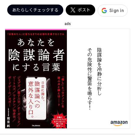
あたらしくチェックする
ポスト
ads
！
陰
謀
論
を
冷
静
に
分
析
し
そ
の
危
険
性
に
警
笛
を
鳴
す
ら