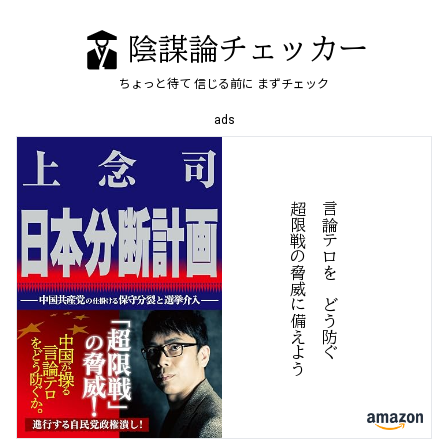
陰謀論チェッカー
ちょっと待て
信じる前に
まずチェック
ads
う
言
論
テ
ロ
を
、
ど
う
防
ぐ
超
限
戦
の
脅
威
に
備
え
よ