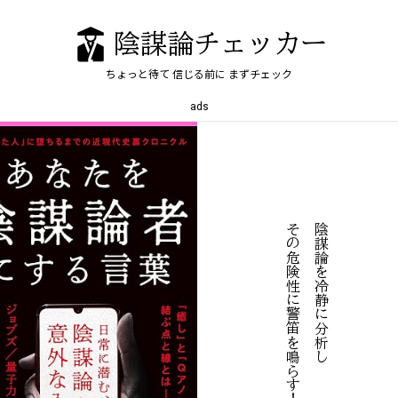
陰謀論チェッカー
ちょっと待て
信じる前に
まずチェック
ads
！
陰
謀
論
を
冷
静
に
分
析
し
そ
の
危
険
性
に
警
笛
を
鳴
す
ら