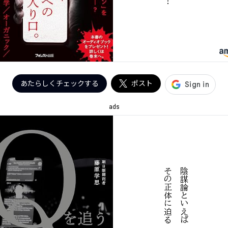
あたらしくチェックする
ポスト
ads
る
陰
謀
論
と
い
え
ば
、
Q
ア
ノ
ン
そ
の
正
体
に
迫