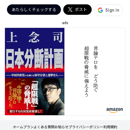
あたらしくチェックする
ポスト
ads
う
言
論
テ
ロ
を
、
ど
う
防
ぐ
超
限
戦
の
脅
威
に
備
え
よ
ホーム
プラン
よくある質問
お知らせ
プライバシーポリシー
利用規約