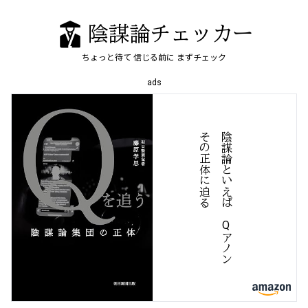
陰謀論チェッカー
ちょっと待て
信じる前に
まずチェック
ads
る
陰
謀
論
と
い
え
ば
、
Q
ア
ノ
ン
そ
の
正
体
に
迫