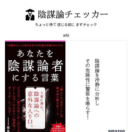
陰謀論チェッカー
ちょっと待て
信じる前に
まずチェック
ads
！
陰
謀
論
を
冷
静
に
分
析
し
そ
の
危
険
性
に
警
笛
を
鳴
す
ら