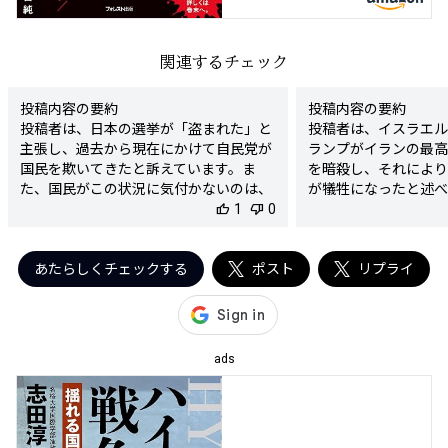
関連するチェック
投稿内容の要約

投稿内容の要約

投稿者は、日本の選挙が「盗まれた」と
投稿者は、イスラエル
主張し、過去から現在にかけて自民党が
ランプがイランの最高
国民を欺いてきたと訴えています。ま
を暗殺し、それにより
た、国民がこの状況に気付かないのは、
が犠牲になったと述べ
マスコミが自民党に忖度して報道しない
thumb_up
1
thumb_down
0
理由がイランに核兵器
ことが原因だと指摘し、選挙の不正を許
であると主張しつつ、
さないように呼びかけています。

が譲歩していたにもか
検出された陰謀要素

あたらしくチェックする
ポスト
由はイランを国際社会
リプライ
- 選挙が盗まれたという主張

かったのではないかと
- 自民党が国民を欺いているとの主張

投稿者はこの行為を暴
- マスコミが自民党に忖度しているとい
います。

う描写

検出された陰謀要素

ads
陰謀度

- 暗殺の背後にある
★★★★★

る推測

判定理由

- 核協議の進展を無
この投稿は、「選挙が盗まれた」という
たという指摘
