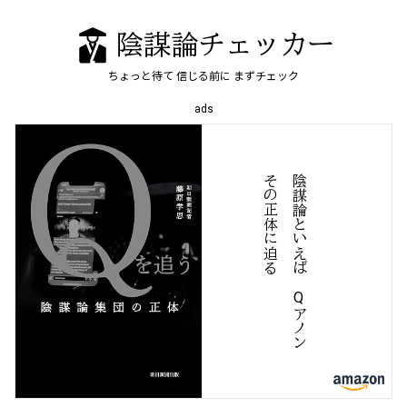
陰謀論チェッカー
ちょっと待て
信じる前に
まずチェック
ads
る
陰
謀
論
と
い
え
ば
、
Q
ア
ノ
ン
そ
の
正
体
に
迫