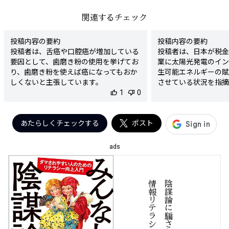
関連するチェック
投稿内容の要約

投稿内容の要約

投稿者は、舌癌や口腔癌が増加している
投稿者は、日本が税金
要因として、歯磨き粉の使用を挙げてお
業に太陽光発電のイン
り、歯磨き粉を使えば癌になってもおか
生可能エネルギーの賦
しくないと主張しています。

させている状況を指摘
検出された陰謀要素

thumb_up
1
thumb_down
0
た、このような背景に
- 歯磨き粉の使用が癌の要因であるとい
た巨大利権があり、企
う主張

が流出する仕組みが存
陰謀度

あたらしくチェックする
ポスト
ます。

★★★★☆

検出された陰謀要素

判定理由

- 税金を使って外資
ads
この投稿は、歯磨き粉の使用が癌の要因
却しているという主張

であるとする根拠のない主張を含んでい
- 再生可能エネルギ
ます。一般的に市販されている歯磨き粉
支払わせる仕組み

陰
謀
論
に
騙
さ
れ
る
な
！
情
報
リ
テ
ラ
シ
ー
を
高
め
良
は安全性が確認されており、癌の直接的
- 国が作った巨大利権
な原因とするのは事実に基づかない陰謀
- 企業から中国へ資
論的な見方です。こうした情報は人々の
があるという暗示

不安を無用に煽る恐れがあるため、陰謀
陰謀度

度は高いと判断されます。歯や口腔の健
★★★★☆
